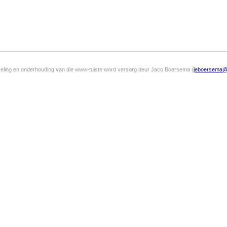
keling en onderhouding van die www-tuiste word versorg deur Jaco Boersema (
jeboersema@