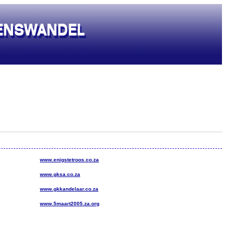
www.enigstetroos.co.za
www.gksa.co.za
www.gkkandelaar.co.za
www.5maart2005.za.org