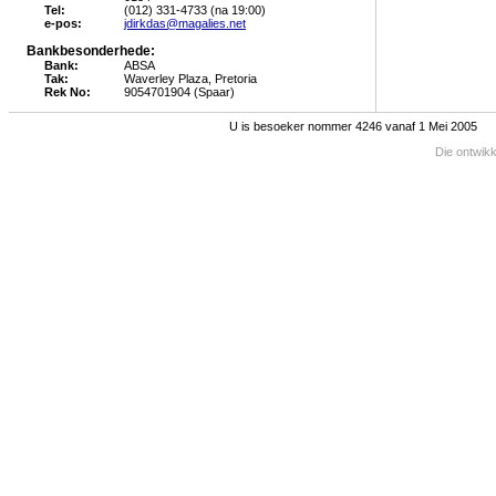
Tel:
(012) 331-4733 (na 19:00)
e-pos:
jdirkdas@magalies.net
Bankbesonderhede:
Bank:
ABSA
Tak:
Waverley Plaza, Pretoria
Rek No:
9054701904 (Spaar)
U is besoeker nommer 4246 vanaf 1 Mei 2005
Die ontwik