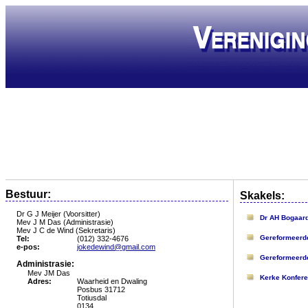
Bestuur:
Skakels:
Dr G J Meijer (Voorsitter)
Dr AH Bogaard
Mev J M Das (Administrasie)
Mev J C de Wind (Sekretaris)
Gereformeerde
Tel:
(012) 332-4676
e-pos:
jokedewind@gmail.com
Gereformeerde
Administrasie:
Mev JM Das
Kerke Konfere
Adres:
Waarheid en Dwaling
Posbus 31712
Totiusdal
0134